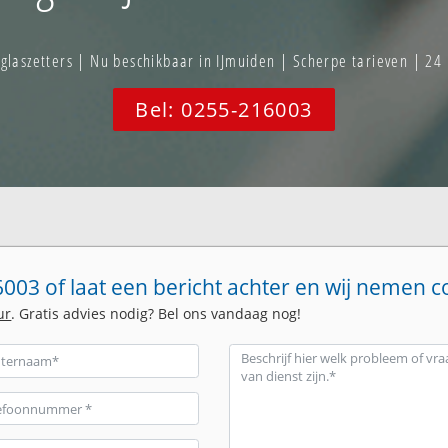
aszetters | Nu beschikbaar in IJmuiden | Scherpe tarieven | 24
Bel: 0255-216003
003 of laat een bericht achter en wij nemen c
ur
. Gratis advies nodig? Bel ons vandaag nog!