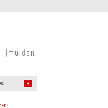
n IJmuiden
en:
den?