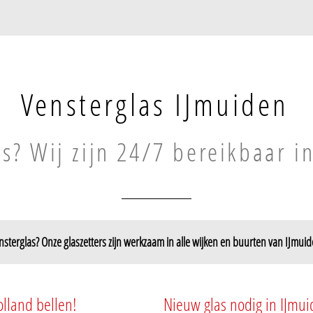
Vensterglas IJmuiden
as? Wij zijn 24/7 bereikbaar i
nsterglas? Onze glaszetters zijn werkzaam in alle wijken en buurten van IJmuid
IJmuiden-Zuid
Tussenbeeksbuurt
olland bellen!
Nieuw glas nodig in IJmui
Vogelbuurt