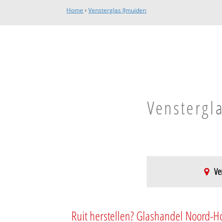
Home
›
Vensterglas IJmuiden
Venstergl
Ve
IJmuiden-Noord
Lagersbuurt
Ruit herstellen? Glashandel Noord-H
Heidebuurt