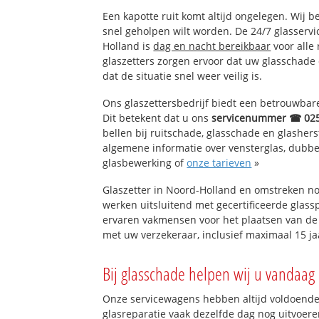
Zeeheldenbuurt
Een kapotte ruit komt altijd ongelegen. Wij b
Verzetsheldenbu
snel geholpen wilt worden. De 24/7 glasserv
Natuurkundigen
Holland is
dag en nacht bereikbaar
voor alle 
Kikvorsbuurt
glaszetters zorgen ervoor dat uw glasschade
Stadhuisbuurt
dat de situatie snel weer veilig is.
IJmuiden-West
Ons glaszettersbedrijf biedt een betrouwbare 
Moerbergbuurt
Dit betekent dat u ons
servicenummer ☎ 02
Vissersbuurt
bellen bij ruitschade, glasschade en glashers
Oud-IJmuiden
algemene informatie over vensterglas, dubbel 
Zuidzijdebuurt
glasbewerking of
onze tarieven
»
Glaszetter in Noord-Holland en omstreken no
werken uitsluitend met gecertificeerde glassp
ervaren vakmensen voor het plaatsen van de 
met uw verzekeraar, inclusief maximaal 15 ja
Bij glasschade helpen wij u vandaag 
Onze servicewagens hebben altijd voldoend
glasreparatie vaak dezelfde dag nog uitvoeren