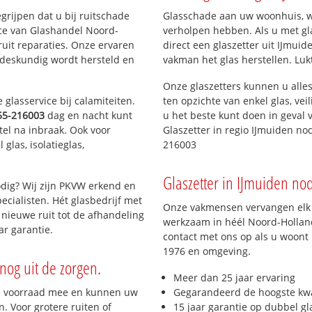
Bomenbuurt
egrijpen dat u bij ruitschade
Glasschade aan uw woonhuis, win
urt
Velseroord
ice van Glashandel Noord-
verholpen hebben. Als u met gl
buurt
Paterskerkbuurt
ruit reparaties. Onze ervaren
direct een glaszetter uit IJmuid
Schildersbuurt
 deskundig wordt hersteld en
vakman het glas herstellen. Luk
Rivierenbuurt
Onze glaszetters kunnen u alles
Zee- en Duinwijk
glasservice bij calamiteiten.
ten opzichte van enkel glas, vei
Herculesbuurt
55-216003
dag en nacht kunt
u het beste kunt doen in geval 
Canopusbuurt
tel na inbraak. Ook voor
Glaszetter in regio IJmuiden no
Saturnusbuurt
glas, isolatieglas,
216003
Schiplaanbuurt
Bellatrixbuurt
Glaszetter in IJmuiden nod
Kruisbergbuurt
dig? Wij zijn PKVW erkend en
Keetbergbuurt
ecialisten. Hét glasbedrijf met
Onze vakmensen vervangen elk j
nieuwe ruit tot de afhandeling
werkzaam in héél Noord-Holland
ar garantie.
contact met ons op als u woont 
1976 en omgeving.
nog uit de zorgen.
Meer dan 25 jaar ervaring
e voorraad mee en kunnen uw
Gegarandeerd de hoogste kwa
. Voor grotere ruiten of
15 jaar garantie op dubbel gl