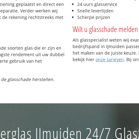
iening geplaatst en direct een
24 uurs glasservice
reparatie. Verder werken wij
Snelle levertijden
t de rekening rechtstreeks met
Scherpe prijzen
Wilt u glasschade melden 
Als glasspecialist weten wij exa
bedrijfspand in IJmuiden passen.
nde soorten glas die er zijn en
het maken van de juiste keuze. 
oogste rendement uit uw dubbel
bekijk hier
onze tarieven
. Bij o
ferte gebruik van het
 de glasschade herstellen.
erglas IJmuiden 24/7 Glas