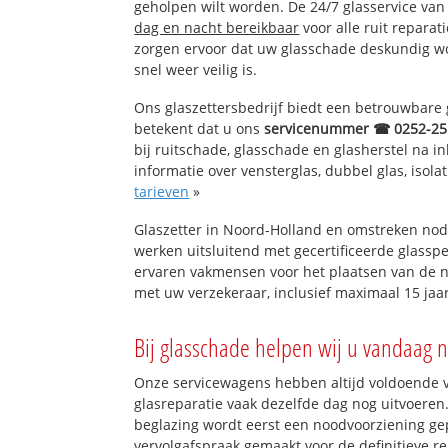
geholpen wilt worden. De 24/7 glasservice va
dag en nacht bereikbaar
voor alle ruit reparat
zorgen ervoor dat uw glasschade deskundig wor
snel weer veilig is.
Ons glaszettersbedrijf biedt een betrouwbare g
betekent dat u ons
servicenummer ☎ 0252-25
bij ruitschade, glasschade en glasherstel na 
informatie over vensterglas, dubbel glas, isola
tarieven
»
Glaszetter in Noord-Holland en omstreken nod
werken uitsluitend met gecertificeerde glasspe
ervaren vakmensen voor het plaatsen van de n
met uw verzekeraar, inclusief maximaal 15 jaar
Bij glasschade helpen wij u vandaag n
Onze servicewagens hebben altijd voldoende
glasreparatie vaak dezelfde dag nog uitvoeren.
beglazing wordt eerst een noodvoorziening gep
vervolgafspraak gemaakt voor de definitieve re