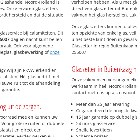
n Glashandel Noord-Holland is
verholpen hebben. Als u met gl
ies. Onze ervaren glaszetters
direct een glaszetter uit Buiten
dt hersteld en dat de situatie
vakman het glas herstellen. Luk
Onze glaszetters kunnen u alles
lasservice bij calamiteiten. Dit
ten opzichte van enkel glas, vei
5007
dag en nacht kunt bellen
u het beste kunt doen in geval 
inbraak. Ook voor algemene
Glaszetter in regio Buitenkaag 
tieglas, glasbewerking of
onze
255007
Glaszetter in Buitenkaag n
ig? Wij zijn PKVW erkend en
cialisten. Hét glasbedrijf met
Onze vakmensen vervangen elk j
ieuwe ruit tot de afhandeling
werkzaam in héél Noord-Holland
 garantie.
contact met ons op als u woont
og uit de zorgen.
Meer dan 25 jaar ervaring
Gegarandeerd de hoogste kwa
 voorraad mee en kunnen uw
15 jaar garantie op dubbel gl
 Voor grotere ruiten of dubbele
24 uurs glasservice
laatst en direct een
Snelle levertijden
paratie. Verder werken wij
Scherpe prijzen