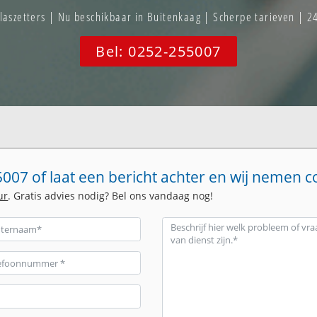
szetters | Nu beschikbaar in Buitenkaag | Scherpe tarieven | 2
Bel: 0252-255007
007 of laat een bericht achter en wij nemen c
ur
. Gratis advies nodig? Bel ons vandaag nog!