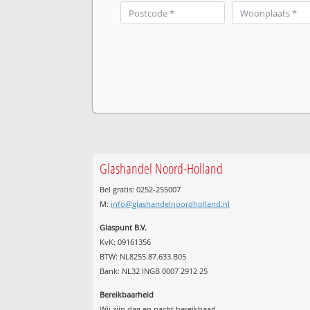
Glashandel Noord-Holland
Bel gratis: 0252-255007
M:
info@glashandelnoordholland.nl
Glaspunt B.V.
KvK: 09161356
BTW: NL8255.87.633.B05
Bank: NL32 INGB 0007 2912 25
Bereikbaarheid
Wij zijn
dag en nacht
bereikbaar!