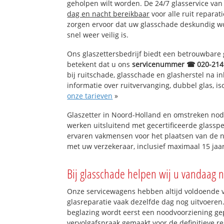
geholpen wilt worden. De 24/7 glasservice va
dag en nacht bereikbaar
voor alle ruit reparat
zorgen ervoor dat uw glasschade deskundig wor
snel weer veilig is.
Ons glaszettersbedrijf biedt een betrouwbare g
betekent dat u ons
servicenummer ☎ 020-214
bij ruitschade, glasschade en glasherstel na 
informatie over ruitvervanging, dubbel glas, is
onze tarieven
»
Glaszetter in Noord-Holland en omstreken nod
werken uitsluitend met gecertificeerde glasspe
ervaren vakmensen voor het plaatsen van de n
met uw verzekeraar, inclusief maximaal 15 jaar
Bij glasschade helpen wij u vandaag n
Onze servicewagens hebben altijd voldoende
glasreparatie vaak dezelfde dag nog uitvoeren.
beglazing wordt eerst een noodvoorziening gep
vervolgafspraak gemaakt voor de definitieve re