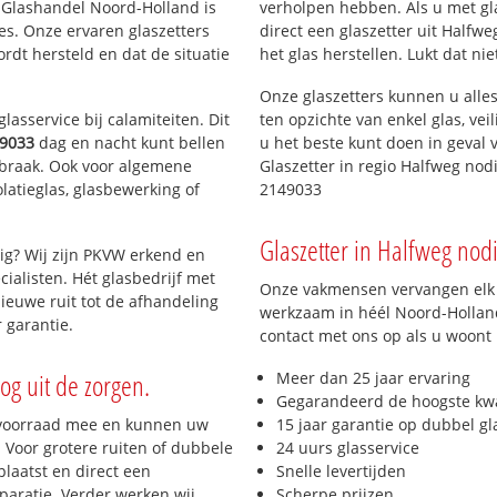
n Glashandel Noord-Holland is
verholpen hebben. Als u met gl
ies. Onze ervaren glaszetters
direct een glaszetter uit Halfw
dt hersteld en dat de situatie
het glas herstellen. Lukt dat ni
Onze glaszetters kunnen u alles
lasservice bij calamiteiten. Dit
ten opzichte van enkel glas, vei
9033
dag en nacht kunt bellen
u het beste kunt doen in geval 
inbraak. Ook voor algemene
Glaszetter in regio Halfweg nod
olatieglas, glasbewerking of
2149033
Glaszetter in Halfweg nodi
ig? Wij zijn PKVW erkend en
cialisten. Hét glasbedrijf met
Onze vakmensen vervangen elk j
ieuwe ruit tot de afhandeling
werkzaam in héél Noord-Holland
 garantie.
contact met ons op als u woont
og uit de zorgen.
Meer dan 25 jaar ervaring
Gegarandeerd de hoogste kwa
 voorraad mee en kunnen uw
15 jaar garantie op dubbel gl
 Voor grotere ruiten of dubbele
24 uurs glasservice
laatst en direct een
Snelle levertijden
paratie. Verder werken wij
Scherpe prijzen