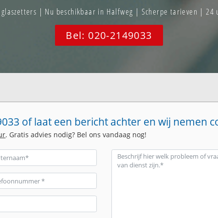
laszetters | Nu beschikbaar in Halfweg | Scherpe tarieven | 24 
Bel: 020-2149033
033 of laat een bericht achter en wij nemen c
ur
. Gratis advies nodig? Bel ons vandaag nog!