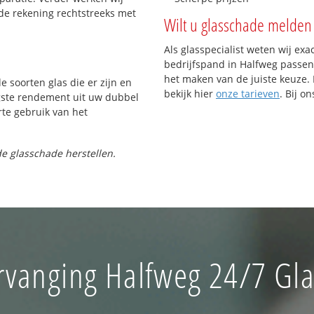
de rekening rechtstreeks met
Wilt u glasschade melden 
Als glasspecialist weten wij exa
bedrijfspand in Halfweg passen. 
het maken van de juiste keuze. 
e soorten glas die er zijn en
bekijk hier
onze tarieven
. Bij o
gste rendement uit uw dubbel
rte gebruik van het
e glasschade herstellen.
rvanging Halfweg 24/7 Gla