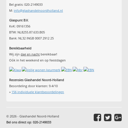
Bel gratis: 020-2149033
M:
info@glashandelnoordholland.nl
Glaspunt B.V.
KvK: 09161356
BTW: NL8255.87.633.B05
Bank: NL32 INGB 0007 2912 25
Bereikbaarheid
Wij zijn
dag en nacht
bereikbaar!
Oók in het weekend en op feestdagen
Recensies Glashandel Noord-Holland
Beoordeling door klanten:
9.4
/
10
»
156
individuele klantbeoordelingen
© 2026 - Glashandel Noord-Holland
Bel ons direct op
:
020-2149033