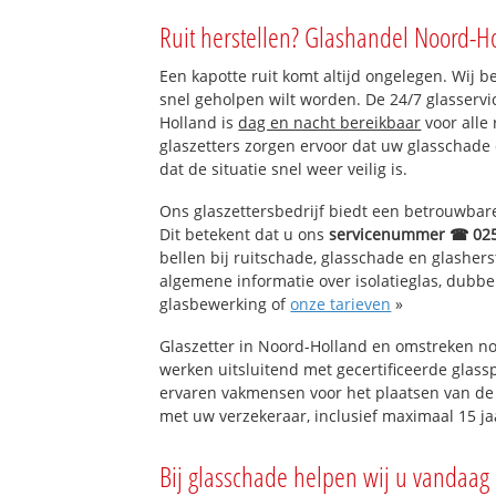
Akersloot Oost
Ruit herstellen? Glashandel Noord-H
Akersloot West
Een kapotte ruit komt altijd ongelegen. Wij b
snel geholpen wilt worden. De 24/7 glasserv
Holland is
dag en nacht bereikbaar
voor alle 
glaszetters zorgen ervoor dat uw glasschade
dat de situatie snel weer veilig is.
Ons glaszettersbedrijf biedt een betrouwbare 
Dit betekent dat u ons
servicenummer ☎ 02
bellen bij ruitschade, glasschade en glashers
algemene informatie over isolatieglas, dubbel 
glasbewerking of
onze tarieven
»
Glaszetter in Noord-Holland en omstreken no
werken uitsluitend met gecertificeerde glassp
ervaren vakmensen voor het plaatsen van de 
met uw verzekeraar, inclusief maximaal 15 ja
Bij glasschade helpen wij u vandaag 