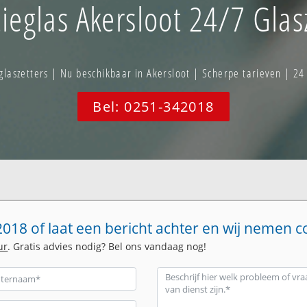
tieglas Akersloot 24/7 Glas
aszetters | Nu beschikbaar in Akersloot | Scherpe tarieven | 24
Bel: 0251-342018
018 of laat een bericht achter en wij nemen c
ur
. Gratis advies nodig? Bel ons vandaag nog!