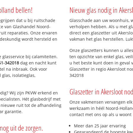
olland bellen!
Nieuw glas nodig in Akers
egrijpen dat u bij ruitschade
Glasschade aan uw woonhuis, win
ice van Glashandel Noord-
verholpen hebben. Als u met gl
ruit reparaties. Onze ervaren
direct een glaszetter uit Akersl
 deskundig wordt hersteld en
vakman het glas herstellen. Luk
Onze glaszetters kunnen u alles
glasservice bij calamiteiten.
ten opzichte van enkel glas, vei
51-342018
dag en nacht kunt
u het beste kunt doen in geval 
tel na inbraak. Ook voor
Glaszetter in regio Akersloot n
glas, isolatieglas,
342018
Glaszetter in Akersloot nod
dig? Wij zijn PKVW erkend en
ecialisten. Hét glasbedrijf met
Onze vakmensen vervangen elk j
nieuwe ruit tot de afhandeling
werkzaam in héél Noord-Holland
ar garantie.
contact met ons op als u woont
nog uit de zorgen.
Meer dan 25 jaar ervaring
Gegarandeerd de hoogste kwa