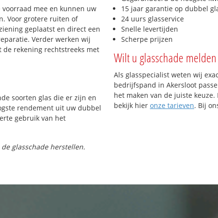
e voorraad mee en kunnen uw
15 jaar garantie op dubbel gl
. Voor grotere ruiten of
24 uurs glasservice
iening geplaatst en direct een
Snelle levertijden
reparatie. Verder werken wij
Scherpe prijzen
t de rekening rechtstreeks met
Wilt u glasschade melden 
Als glasspecialist weten wij exa
bedrijfspand in Akersloot passen
het maken van de juiste keuze. 
nde soorten glas die er zijn en
bekijk hier
onze tarieven
. Bij o
oogste rendement uit uw dubbel
ferte gebruik van het
 de glasschade herstellen.