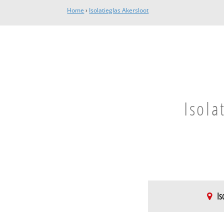
Home
›
Isolatieglas Akersloot
Isola
Is
Akersloot