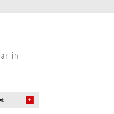
aar in
ot: