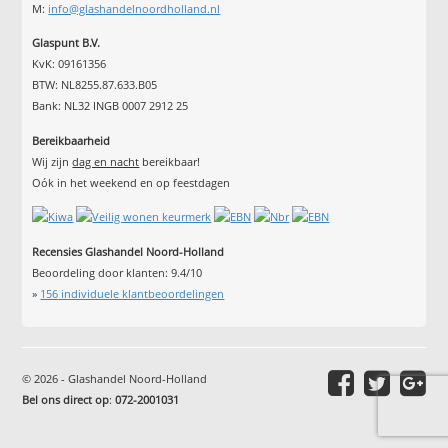
M:
info@glashandelnoordholland.nl
Glaspunt B.V.
KvK: 09161356
BTW: NL8255.87.633.B05
Bank: NL32 INGB 0007 2912 25
Bereikbaarheid
Wij zijn
dag en nacht
bereikbaar!
Oók in het weekend en op feestdagen
Recensies Glashandel Noord-Holland
Beoordeling door klanten:
9.4
/
10
»
156
individuele klantbeoordelingen
© 2026 - Glashandel Noord-Holland
Bel ons direct op
:
072-2001031