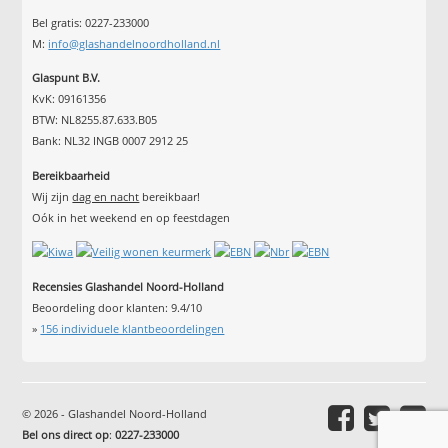
Bel gratis: 0227-233000
M:
info@glashandelnoordholland.nl
Glaspunt B.V.
KvK: 09161356
BTW: NL8255.87.633.B05
Bank: NL32 INGB 0007 2912 25
Bereikbaarheid
Wij zijn
dag en nacht
bereikbaar!
Oók in het weekend en op feestdagen
Recensies Glashandel Noord-Holland
Beoordeling door klanten:
9.4
/
10
»
156
individuele klantbeoordelingen
© 2026 - Glashandel Noord-Holland
Bel ons direct op
:
0227-233000