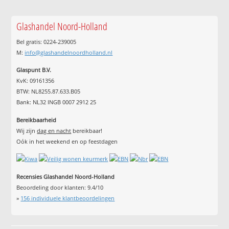
Glashandel Noord-Holland
Bel gratis: 0224-239005
M:
info@glashandelnoordholland.nl
Glaspunt B.V.
KvK: 09161356
BTW: NL8255.87.633.B05
Bank: NL32 INGB 0007 2912 25
Bereikbaarheid
Wij zijn
dag en nacht
bereikbaar!
Oók in het weekend en op feestdagen
Recensies Glashandel Noord-Holland
Beoordeling door klanten:
9.4
/
10
»
156
individuele klantbeoordelingen