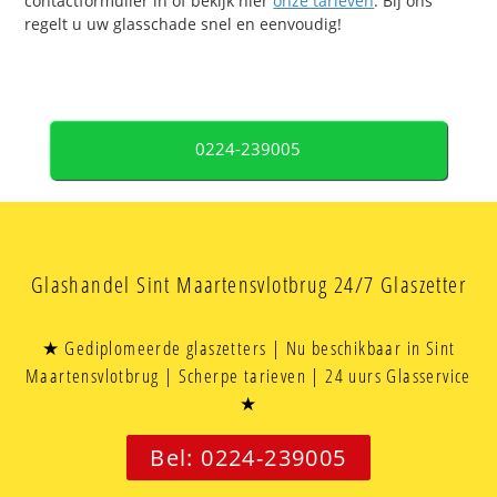
contactformulier in of bekijk hier
onze tarieven
. Bij ons
regelt u uw glasschade snel en eenvoudig!
0224-239005
Glashandel Sint Maartensvlotbrug 24/7 Glaszetter
★ Gediplomeerde glaszetters | Nu beschikbaar in Sint
Maartensvlotbrug | Scherpe tarieven | 24 uurs Glasservice
★
Bel: 0224-239005