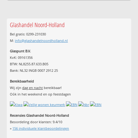
Glashandel Noord-Holland
Bel gratis: 0299-231030
M:
info@glashandelnoordholland.nl
Glaspunt B.V.
KvK: 09161356
BTW: NL8255.87.633.B05
Bank: NL32 INGB 0007 2912 25
Bereikbaarheid
Wij zijn
dag en nacht
bereikbaar!
Oók in het weekend en op feestdagen
Recensies Glashandel Noord-Holland
Beoordeling door klanten:
9.4
/
10
»
156
individuele klantbeoordelingen