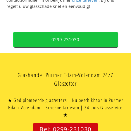
contactformulier in of bekijk hier
onze tarieven
. Bij ons
regelt u uw glasschade snel en eenvoudig!
0299-231030
Glashandel Purmer Edam-Volendam 24/7
Glaszetter
★ Gediplomeerde glaszetters | Nu beschikbaar in Purmer
Edam-Volendam | Scherpe tarieven | 24 uurs Glasservice
★
Bel: 0299-231030