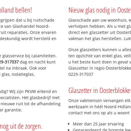
olland bellen!
Nieuw glas nodig in Ooste
egrijpen dat u bij ruitschade
Glasschade aan uw woonhuis, win
ice van Glashandel Noord-
verholpen hebben. Als u met gl
ruit reparaties. Onze ervaren
direct een glaszetter uit Ooster
 deskundig wordt hersteld en
vakman het glas herstellen. Luk
Onze glaszetters kunnen u alles
glasservice bij calamiteiten.
ten opzichte van enkel glas, vei
29-317037
dag en nacht kunt
u het beste kunt doen in geval 
tel na inbraak. Ook voor
Glaszetter in regio Oosterblokk
las, isolatieglas,
0229-317037
Glaszetter in Oosterblokke
dig? Wij zijn PKVW erkend en
ecialisten. Hét glasbedrijf met
Onze vakmensen vervangen elk j
nieuwe ruit tot de afhandeling
werkzaam in héél Noord-Holland
ar garantie.
contact met ons op als u woont
nog uit de zorgen.
Meer dan 25 jaar ervaring
Gegarandeerd de hoogste kwa