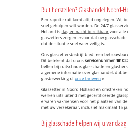
Oosterblokker
Ruit herstellen? Glashandel Noord-H
Een kapotte ruit komt altijd ongelegen. Wij b
snel geholpen wilt worden. De 24/7 glasserv
Holland is
dag en nacht bereikbaar
voor alle 
glaszetters zorgen ervoor dat uw glasschade
dat de situatie snel weer veilig is.
Ons glaszettersbedrijf biedt een betrouwbare 
Dit betekent dat u ons
servicenummer ☎ 02
bellen bij ruitschade, glasschade en glashers
algemene informatie over glashandel, dubbel g
glasbewerking of
onze tarieven
»
Glaszetter in Noord-Holland en omstreken no
werken uitsluitend met gecertificeerde glassp
ervaren vakmensen voor het plaatsen van de 
met uw verzekeraar, inclusief maximaal 15 ja
Bij glasschade helpen wij u vandaag 