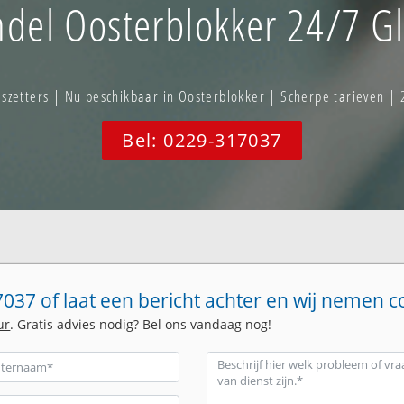
del Oosterblokker 24/7 Gl
zetters | Nu beschikbaar in Oosterblokker | Scherpe tarieven | 
Bel: 0229-317037
037 of laat een bericht achter en wij nemen c
ur
. Gratis advies nodig? Bel ons vandaag nog!