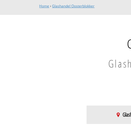
Home
›
Glashandel Oosterblokker
Glash
Glash
Oosterblokker