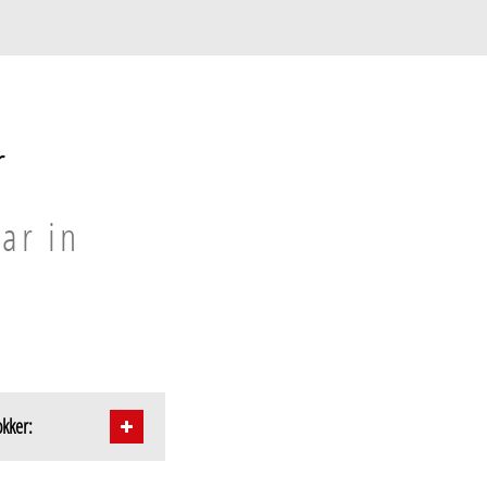
r
ar in
okker: