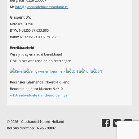
Bel gratis: 0228-230007
M:
info@glashandelnoordholland.nl
Glaspunt B.V.
KvK: 09161356
BTW: NL8255.87.633.B05
Bank: NL32 INGB 0007 2912 25
Bereikbaarheid
Wij zijn
dag en nacht
bereikbaar!
Oók in het weekend en op feestdagen
Recensies Glashandel Noord-Holland
Beoordeling door klanten:
9.4
/
10
»
156
individuele klantbeoordelingen
© 2026 - Glashandel Noord-Holland
Bel ons direct op
:
0228-230007